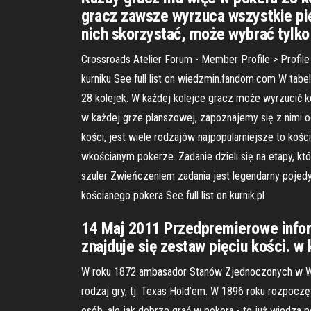
gracz zawsze wyrzuca wszystkie pię
nich skorzystać, może wybrać tylko 
Crossroads Atelier Forum - Member Profile > Profile
kurniku See full list on wiedzmin.fandom.com W tab
28 kolejek. W każdej kolejce gracz może wyrzucić k
w każdej grze planszowej, zapoznajemy się z nimi o
kości, jest wiele rodzajów najpopularniejsze to koś
wkościanym pokerze. Zadanie dzieli się na etapy, kt
szuler Zwieńczeniem zadania jest legendarny pojedy
kościanego pokera See full list on kurnik.pl
14 Maj 2011 Przedpremierowe infor
znajduje się zestaw pięciu kości. 
W roku 1872 ambasador Stanów Zjednoczonych w Wielki
rodzaj gry, tj. Texas Hold’em. W 1896 roku rozpoc
osób, ale jak dobrze grać w pokera - to już wiedza 