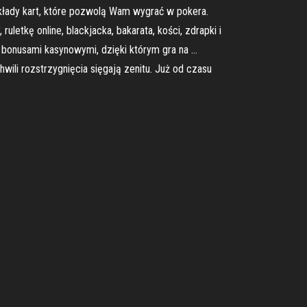
układy kart, które pozwolą Wam wygrać w pokera.
etkę online, blackjacka, bakarata, kości, zdrapki i
 bonusami kasynowymi, dzięki którym gra na …
ili rozstrzygnięcia sięgają zenitu. Już od czasu