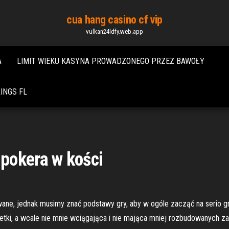
cua hang casino cf vip
vulkan24ldfy.web.app
A
LIMIT WIEKU KASYNA PROWADZONEGO PRZEZ BAWOŁY
INGS FL
pokera w kości
ane, jednak musimy znać podstawy gry, aby w ogóle zacząć na serio gr
etki, a wcale nie mnie wciągająca i nie mająca mniej rozbudowanych za