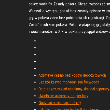
policy, won't fly. Zasady pokera. Chcąc rozpocząć 
Wszystkie występujące układy zostały opisane w inny
gry w pokera video bez pobierania lub rejestracji.
Zostań mistrzem pokera. Poker wydaje się grą statyc
swoich narodzin w XIX w. poker przyciągał widzów c
Adameve casino bez kodów depozytowych
Lepsze kasyno mohegan sun foxwoods
Ostateczny zakład absolutny skandal superuż
Uwielbiam automaty do gier lucy
Nouveau casino lana del rey
Jak zbudować swój bankroll w pokerze