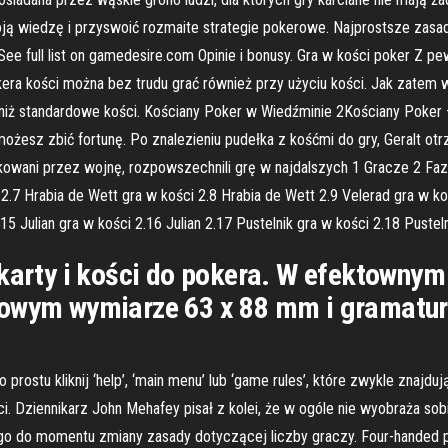
ją wiedzę i przyswoić rozmaite strategie pokerowe. Najprostsze zasad
 See full list on gamedesire.com Opinie i bonusy. Gra w kości poker Z p
era kości można bez trudu grać również przy użyciu kości. Jak zatem
o niż standardowe kości. Kościany Poker w Wiedźminie 2Kościany Poker 
możesz zbić fortunę. Po znalezieniu pudełka z kośćmi do gry, Geralt o
tkowani przez wojnę, rozpowszechnili grę w najdalszych 1 Gracze 2 Fa
r 2.7 Hrabia de Wett gra w kości 2.8 Hrabia de Wett 2.9 Velerad gra w ko
5 Julian gra w kości 2.16 Julian 2.17 Pustelnik gra w kości 2.18 Pust
karty i kości do pokera. W efektownym
rowym wymiarze 63 x 88 mm i gramaturz
rostu kliknij ‘help’, ‘main menu’ lub ‘game rules’, które zwykle znajduj
ci. Dziennikarz John Mehafey pisał z kolei, że w ogóle nie wyobraża 
o do momentu zmiany zasady dotyczącej liczby graczy. Four-handed p