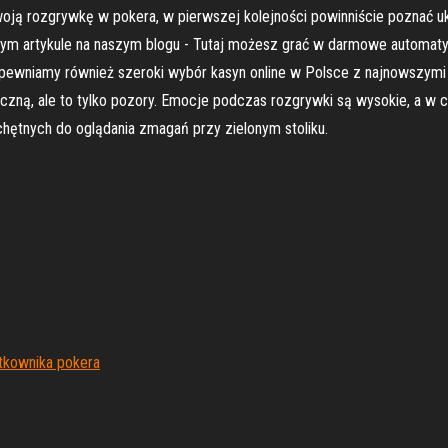
swoją rozgrywkę w pokera, w pierwszej kolejności powinniście poznać 
m artykule na naszym blogu - Tutaj możesz grać w darmowe automaty, rul
 Zapewniamy również szeroki wybór kasyn online w Polsce z najnowszymi
zną, ale to tylko pozory. Emocje podczas rozgrywki są wysokie, a w chw
hętnych do oglądania zmagań przy zielonym stoliku.
ytkownika pokera