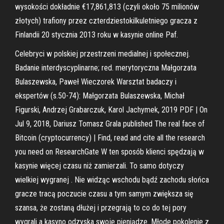
wysokości dokładnie €17,861,813 (czyli około 75 milionów
złotych) trafiony przez czterdziestokilkuletniego gracza z
Finlandii 20 stycznia 2013 roku w kasynie online Paf.
Celebryci w polskiej przestrzeni medialnej i społecznej.
Badanie interdyscyplinarne; red. merytoryczna Małgorzata
Bulaszewska, Paweł Wieczorek Warsztat badaczy i
ekspertów (s.50-74): Małgorzata Bulaszewska, Michał
Figurski, Andrzej Grabarczuk, Karol Jachymek, 2019 PDF | On
Jul 9, 2018, Dariusz Tomasz Grala published The real face of
Bitcoin (cryptocurrency) | Find, read and cite all the research
you need on ResearchGate W ten sposób klienci spędzają w
kasynie więcej czasu niż zamierzali. To samo dotyczy
wielkiej wygranej . Nie widząc wschodu bądź zachodu słońca
gracze tracą poczucie czasu a tym samym zwiększa się
szansa, że zostaną dłużej i przegrają to co do tej pory
wygrali a kasyno odzyska swoje pieniądze. Młode pokolenie z