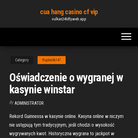
Skip
cua hang casino cf vip
to
vulkan24ldfy.web.app
the
content
Category
Rupke36147
Oświadczenie o wygranej w
kasynie winstar
By
ADMINISTRATOR
Rekord Guinnessa w kasynie online. Kasyna online w niczym
nie ustępują tym tradycyjnym, jeśli chodzi o wysokość
wygrywanych kwot. Historyczna wygrana to jackpot w