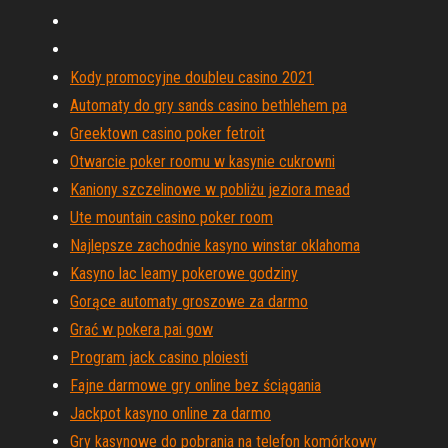
Kody promocyjne doubleu casino 2021
Automaty do gry sands casino bethlehem pa
Greektown casino poker fetroit
Otwarcie poker roomu w kasynie cukrowni
Kaniony szczelinowe w pobliżu jeziora mead
Ute mountain casino poker room
Najlepsze zachodnie kasyno winstar oklahoma
Kasyno lac leamy pokerowe godziny
Gorące automaty groszowe za darmo
Grać w pokera pai gow
Program jack casino ploiesti
Fajne darmowe gry online bez ściągania
Jackpot kasyno online za darmo
Gry kasynowe do pobrania na telefon komórkowy