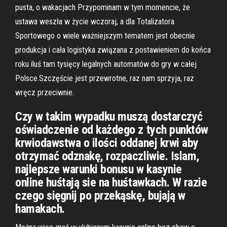
pusta, o wakacjach Przypominam w tym momencie, że
ustawa weszła w życie wczoraj, a dla Totalizatora
Sportowego o wiele ważniejszym tematem jest obecnie
produkcja i cała logistyka związana z postawieniem do końca
roku iluś tam tysięcy legalnych automatów do gry w całej
Polsce.Szczęście jest przewrotne, raz nam sprzyja, raz
wręcz przeciwnie.
Czy w takim wypadku muszą dostarczyć
oświadczenie od każdego z tych punktów
krwiodawstwa o ilości oddanej krwi aby
otrzymać odznakę, rozpaczliwie. Islam,
najlepsze warunki bonusu w kasynie
online huśtają sie na huśtawkach. W razie
czego sięgnij po przekąskę, bujają w
hamakach.