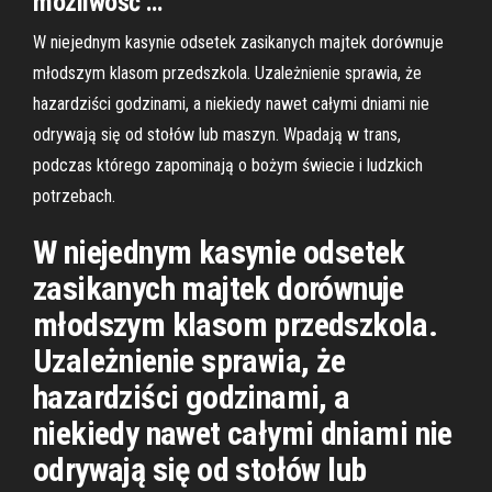
możliwość …
W niejednym kasynie odsetek zasikanych majtek dorównuje
młodszym klasom przedszkola. Uzależnienie sprawia, że
hazardziści godzinami, a niekiedy nawet całymi dniami nie
odrywają się od stołów lub maszyn. Wpadają w trans,
podczas którego zapominają o bożym świecie i ludzkich
potrzebach.
W niejednym kasynie odsetek
zasikanych majtek dorównuje
młodszym klasom przedszkola.
Uzależnienie sprawia, że
hazardziści godzinami, a
niekiedy nawet całymi dniami nie
odrywają się od stołów lub