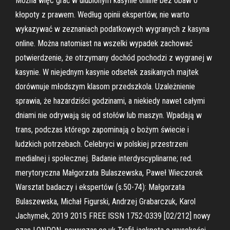
Można więc grać w ulubionym kasynie online bez obaw o
kłopoty z prawem. Według opinii ekspertów, nie warto
wykazywać w zeznaniach podatkowych wygranych z kasyna
online. Można natomiast na wszelki wypadek zachować
potwierdzenie, że otrzymany dochód pochodzi z wygranej w
kasynie. W niejednym kasynie odsetek zasikanych majtek
dorównuje młodszym klasom przedszkola. Uzależnienie
sprawia, że hazardziści godzinami, a niekiedy nawet całymi
dniami nie odrywają się od stołów lub maszyn. Wpadają w
trans, podczas którego zapominają o bożym świecie i
ludzkich potrzebach. Celebryci w polskiej przestrzeni
medialnej i społecznej. Badanie interdyscyplinarne; red.
merytoryczna Małgorzata Bulaszewska, Paweł Wieczorek
Warsztat badaczy i ekspertów (s.50-74): Małgorzata
Bulaszewska, Michał Figurski, Andrzej Grabarczuk, Karol
Jachymek, 2019 2015 FREE ISSN 1752-0339 [02/212] nowy