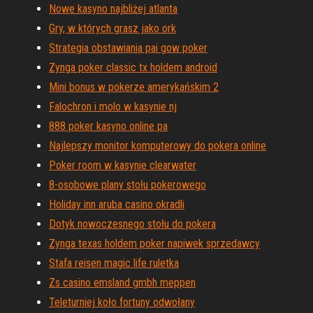
Nowe kasyno najbliżej atlanta
Gry, w których grasz jako ork
Strategia obstawiania pai gow poker
Zynga poker classic tx holdem android
Mini bonus w pokerze amerykańskim 2
Falochron i molo w kasynie nj
888 poker kasyno online pa
Najlepszy monitor komputerowy do pokera online
Poker room w kasynie clearwater
8-osobowe plany stołu pokerowego
Holiday inn aruba casino okradli
Dotyk nowoczesnego stołu do pokera
Zynga texas holdem poker napiwek sprzedawcy
Stafa reisen magic life ruletka
Zs casino emsland gmbh meppen
Teleturniej koło fortuny odwołany