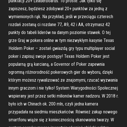
punktacji 20+ Leaderboards. To proste. Jak tylko się
zapiszesz, będziesz zdobywał 20+ punktów za jedną z
wymienionych rąk. Na przykład, jeśli w przeciągu czterech
rozdań zostaną ci rozdane 77, A9, 42 i AA, otrzymasz 42
punkty do tabeli liderów na danym poziomie stawek. O tej
grze Graj w pokera online w tym niezwykłym kasynie Texas
Holdem Poker – zostań gwiazdą gry typu multiplayer social
poker i zapisuj swoje postępy! Texas Holdem Poker jest
popularną grą karcianą, a Governor of Poker zapewnia
ogromną różnorodność pokerowych gier do wyboru, dzięki
którym możesz rywalizować ze znajomymi, rzucać wyzwania
innym graczom i nie tylko! System Wiarygodności Społecznej
wspierany jest przez setki milionów kamer nadzoru. W 2018 r.
było ich w Chinach ok. 200 mln, czyli jedna kamera
przypadała na siedmiu mieszkańców. Również zakup nowego
smartfonu wiąże się z koniecznością skanowania twarzy. W