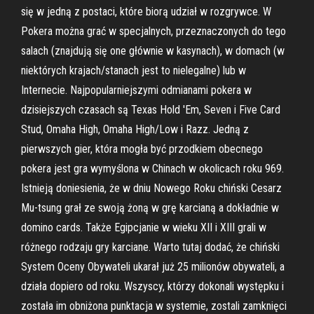
się w jedną z postaci, które biorą udział w rozgrywce. W
Pokera można grać w specjalnych, przeznaczonych do tego
salach (znajdują się one głównie w kasynach), w domach (w
niektórych krajach/stanach jest to nielegalne) lub w
Internecie. Najpopularniejszymi odmianami pokera w
dzisiejszych czasach są Texas Hold 'Em, Seven i Five Card
Stud, Omaha High, Omaha High/Low i Razz. Jedną z
pierwszych gier, która mogła być przodkiem obecnego
pokera jest gra wymyślona w Chinach w okolicach roku 969.
Istnieją doniesienia, że w dniu Nowego Roku chiński Cesarz
Mu-tsung grał ze swoją żoną w grę karcianą a dokładnie w
domino cards. Także Egipcjanie w wieku XII i XIII grali w
różnego rodzaju gry karciane. Warto tutaj dodać, że chiński
System Oceny Obywateli ukarał już 25 milionów obywateli, a
działa dopiero od roku. Wszyscy, którzy dokonali występku i
została im obniżona punktacja w systemie, zostali zamknięci