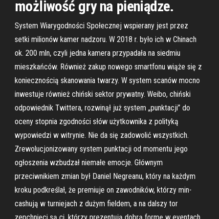
możliwość gry na pieniądze.
System Wiarygodności Społecznej wspierany jest przez
setki milionów kamer nadzoru. W 2018 r. było ich w Chinach
ok. 200 mln, czyli jedna kamera przypadała na siedmiu
mieszkańców. Również zakup nowego smartfonu wiąże się z
koniecznością skanowania twarzy. W system scanów mocno
inwestuje również chiński sektor prywatny. Weibo, chiński
odpowiednik Twittera, rozwinął już system „punktacji” do
oceny stopnia zgodności słów użytkownika z polityką
wypowiedzi w witrynie. Nie da się zadowolić wszystkich.
Zrewolucjonizowany system punktacji od momentu jego
ogłoszenia wzbudzał niemałe emocje. Głównym
przeciwnikiem zmian był Daniel Negreanu, który na każdym
kroku podkreślał, że premiuje on zawodników, którzy min-
cashują w turniejach z dużym fieldem, a na dalszy tor
zepchnięci są ci, którzy prezentują dobrą formę w eventach