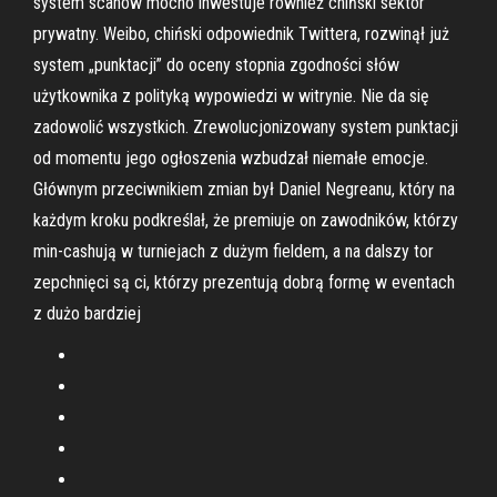
system scanów mocno inwestuje również chiński sektor
prywatny. Weibo, chiński odpowiednik Twittera, rozwinął już
system „punktacji” do oceny stopnia zgodności słów
użytkownika z polityką wypowiedzi w witrynie. Nie da się
zadowolić wszystkich. Zrewolucjonizowany system punktacji
od momentu jego ogłoszenia wzbudzał niemałe emocje.
Głównym przeciwnikiem zmian był Daniel Negreanu, który na
każdym kroku podkreślał, że premiuje on zawodników, którzy
min-cashują w turniejach z dużym fieldem, a na dalszy tor
zepchnięci są ci, którzy prezentują dobrą formę w eventach
z dużo bardziej