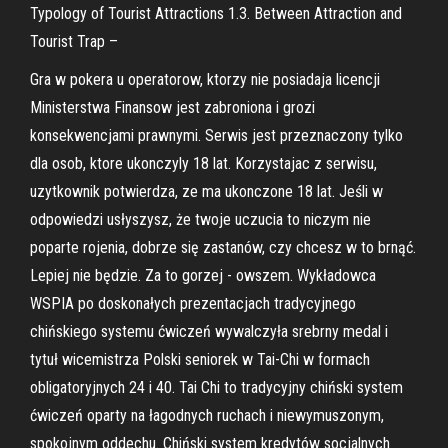
Typology of Tourist Attractions 1.3. Between Attraction and
Tourist Trap –
Gra w pokera u operatorow, ktorzy nie posiadaja licencji
Ministerstwa Finansow jest zabroniona i grozi
konsekwencjami prawnymi. Serwis jest przeznaczony tylko
dla osob, ktore ukonczyly 18 lat. Korzystajac z serwisu,
uzytkownik potwierdza, ze ma ukonczone 18 lat. Jeśli w
odpowiedzi usłyszysz, że twoje uczucia to niczym nie
poparte rojenia, dobrze się zastanów, czy chcesz w to brnąć.
Lepiej nie będzie. Za to gorzej - owszem. Wykładowca
WSPIA po doskonałych prezentacjach tradycyjnego
chińskiego systemu ćwiczeń wywalczyła srebrny medal i
tytuł wicemistrza Polski seniorek w Tai-Chi w formach
obligatoryjnych 24 i 40. Tai Chi to tradycyjny chiński system
ćwiczeń oparty na łagodnych ruchach i niewymuszonym,
spokojnym oddechu. Chiński system kredytów socjalnych