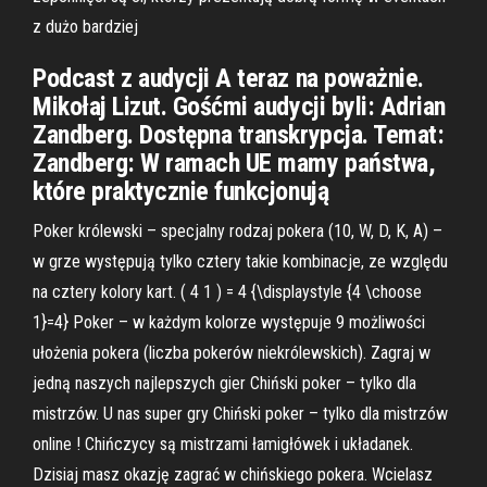
z dużo bardziej
Podcast z audycji A teraz na poważnie.
Mikołaj Lizut. Gośćmi audycji byli: Adrian
Zandberg. Dostępna transkrypcja. Temat:
Zandberg: W ramach UE mamy państwa,
które praktycznie funkcjonują
Poker królewski – specjalny rodzaj pokera (10, W, D, K, A) –
w grze występują tylko cztery takie kombinacje, ze względu
na cztery kolory kart. ( 4 1 ) = 4 {\displaystyle {4 \choose
1}=4} Poker – w każdym kolorze występuje 9 możliwości
ułożenia pokera (liczba pokerów niekrólewskich). Zagraj w
jedną naszych najlepszych gier Chiński poker – tylko dla
mistrzów. U nas super gry Chiński poker – tylko dla mistrzów
online ! Chińczycy są mistrzami łamigłówek i układanek.
Dzisiaj masz okazję zagrać w chińskiego pokera. Wcielasz