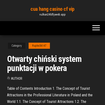
Skip
cua hang casino cf vip
to
vulkan24ldfy.web.app
the
content
Category
Rupke36147
Otwarty chiński system
punktacji w pokera
By
AUTHOR
Table of Contents Introduction 1. The Concept of Tourist
Attractions in the Professional Literature in Poland and the
World 1.1. The Concept of Tourist Attractions 1.2. The