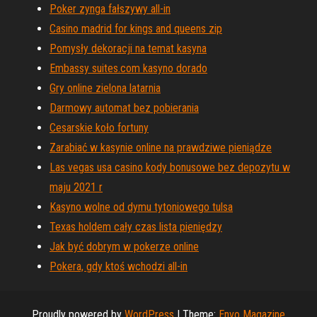
Poker zynga fałszywy all-in
Casino madrid for kings and queens zip
Pomysły dekoracji na temat kasyna
Embassy suites.com kasyno dorado
Gry online zielona latarnia
Darmowy automat bez pobierania
Cesarskie koło fortuny
Zarabiać w kasynie online na prawdziwe pieniądze
Las vegas usa casino kody bonusowe bez depozytu w
maju 2021 r
Kasyno wolne od dymu tytoniowego tulsa
Texas holdem cały czas lista pieniędzy
Jak być dobrym w pokerze online
Pokera, gdy ktoś wchodzi all-in
Proudly powered by
WordPress
|
Theme:
Envo Magazine