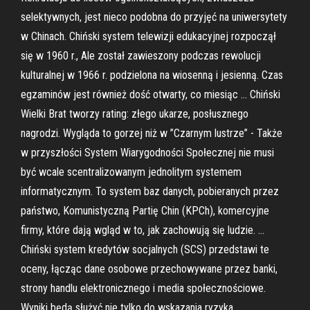
selektywnych, jest nieco podobna do przyjęć na uniwersytety
w Chinach. Chiński system telewizji edukacyjnej rozpoczął
się w 1960 r., Ale został zawieszony podczas rewolucji
kulturalnej w 1966 r. podzielona na wiosenną i jesienną. Czas
egzaminów jest również dość otwarty, co miesiąc … Chiński
Wielki Brat tworzy rating: złego ukarze, posłusznego
nagrodzi. Wygląda to gorzej niż w ”Czarnym lustrze” - Także
w przyszłości System Wiarygodności Społecznej nie musi
być wcale scentralizowanym jednolitym systemem
informatycznym. To system baz danych, pobieranych przez
państwo, Komunistyczną Partię Chin (KPCh), komercyjne
firmy, które dają wgląd w to, jak zachowują się ludzie. …
Chiński system kredytów socjalnych (SCS) przedstawi te
oceny, łącząc dane osobowe przechowywane przez banki,
strony handlu elektronicznego i media społecznościowe.
Wyniki będą służyć nie tylko do wskazania ryzyka