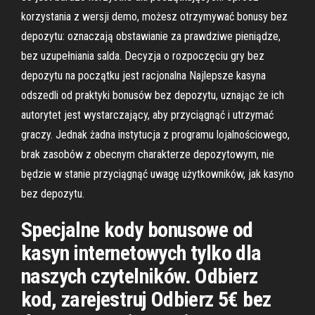
korzystania z wersji demo, możesz otrzymywać bonusy bez
depozytu: oznaczają obstawianie za prawdziwe pieniądze,
bez uzupełniania salda. Decyzja o rozpoczęciu gry bez
depozytu na początku jest racjonalna Najlepsze kasyna
odszedli od praktyki bonusów bez depozytu, uznając że ich
autorytet jest wystarczający, aby przyciągnąć i utrzymać
graczy. Jednak żadna instytucja z programu lojalnościowego,
brak zasobów z obecnym charakterze depozytowym, nie
będzie w stanie przyciągnąć uwagę użytkowników, jak kasyno
bez depozytu.
Specjalne kody bonusowe od
kasyn internetowych tylko dla
naszych czytelników. Odbierz
kod, zarejestruj Odbierz 5€ bez