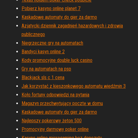
Pobierz kasyno online planet 7
Kaskadowe automaty do gier za darmo
Azjatycki dziennik zagadnień hazardowych i zdrowia
publicznego
Niegrzeczne gry na automatach
Bandyci kasyn online 2
Kody promocyjne double luck casino
Gry na automatach na psp
Blackjack sls c 1 cena
Jak korzystać z kieszonkowego automatu wiedźmin 3
Koło fortuny odpowiedzi na pytania
Magazyn przechwytujący pocztę w domu
Kaskadowe automaty do gier za darmo
Najlepszy pokerowy żeton 500
Promocyjny darmowy poker online
Kasyno online microgaming bez depozytu