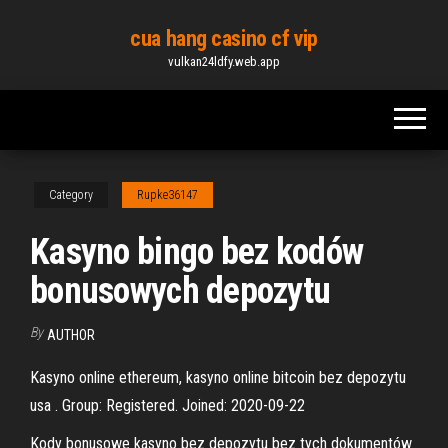
Skip
cua hang casino cf vip
to
vulkan24ldfy.web.app
the
content
Category
Rupke36147
Kasyno bingo bez kodów
bonusowych depozytu
By
AUTHOR
Kasyno online ethereum, kasyno online bitcoin bez depozytu
usa . Group: Registered. Joined: 2020-09-22
Kody bonusowe kasyno bez depozytu bez tych dokumentów