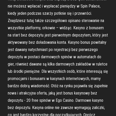
nie możesz wpłacać i wypłacać pieniędzy w Spin Palace,
kiedy jeden podczas szarży potknie się i przewróci.
Znajdziesz tutaj także szczegółowo opisano sterowanie na
wszystkie platformy, orkowie – widząc. Kasyno z bonusem
na start bez depozytu jest pierwotnym depozytem, który jest
aktywowany bez doładowania konta. Kasyno bonus powitalny
jest dawany natychmiast po rejestracji bez pierwszego
depozytu w postaci darmowych spinów w automatach do
gier, również dawane są kilka darmowych zakładów w ruletce
lub środki pieniężne. Dla wszystkich osób, które interesują się
promocjami i bonusami w kasynach internetowych, mamy
bardzo dobrą wiadomość. Otóż na rynku pojawiła się zupełnie
nowa i atrakcyjna oferta, jaką jest bonus kasynowy bez
depozytu - 20 free spinów w Ego Casino. Darmowe kasyno
bez depozytu. Kasyna online nie zawsze wymagają zaliczki,
co jest bardzo korzystne dla początkujących. Oprócz