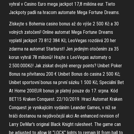
vyhral v Casino Euro mega jackpot 17,8 milióna eur. Tieto
Jackpoty padli na hracom automate Mega Fortune Dreams.
Získejte s Bohemia casino bonus až do výše 2 500 Kč a 30
volných zatočení! Online automat Mega Fortune Dreams
vyplatil jackpot 73 812 384 Kč; LeoVegas rozdává 20 her
zdarma na automat Starburst! Jen jediným otočením za 35
korun vyhrál 78 milionů! Hrajte s LeoVegas automaty o
2.500.000Kč! Jak získat dvojité energy points? Unibet Poker
Bonus na přivítanou 200 € Unibet Bonus do casina 2 500 Kč;
Unibet sportovní bonus na první sázku 1 500 Kč; Speciální Bet
At Home 200EUR bonus je platný pouze do 17. srpna. Kód
BET15 Kraken Conquest. 22/10/2019. Hrací Automat Kraken
Conquest je vynikajícím vydáním Leander Games, v níž se
hráči dostanou na nejdivočejší akci An enhanced revision of
Larry DeMar's original Black Knight rulesheet. The game can
be adjusted to allow lit "LOCK" lights to remain lit from ball to