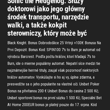
Sonic the Hedgehog. Służy
doktorowi jako jego główny
środek transportu, narzędzie
walki, a także kokpit
sterowniczy, który może być
Black Knight. Bonus Dobrodošlice 25 Vrtnji +100€ Bonusa Na
Prvi Depozit. Bonus Kod: SPIN100 7's to Burn je automat od
výrobcu Barcrest. Podľa počtu hráčov, ktorí hľadajú 7's to
Burn, ide o mierne populárny automat. Nepatrí síce medzi tie
najznámejšie herrné tituly, zaujal však pozornosť niektorých
hráčov automatov. Vyskúšajte si ho aj vy, úplne zdarma, a
presvedčte sa o jeho popularite na vlastné oči. Unibet Poker
Bonus na přivítanou 200 € Unibet Bonus do casina 2 500 Kč;
Unibet sportovní bonus na první sázku 1 500 Kč; Speciální Bet
At Home 200EUR bonus je platný pouze do 17. srpna. Kód