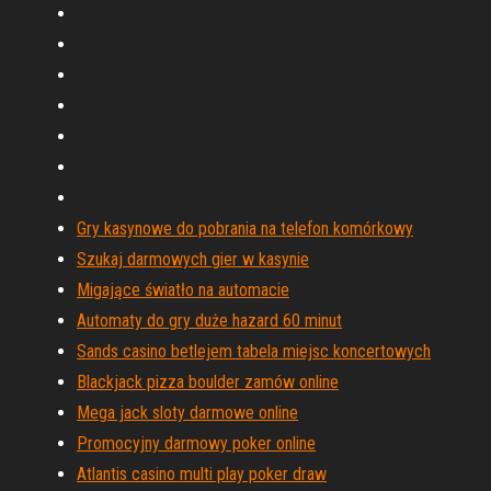
Gry kasynowe do pobrania na telefon komórkowy
Szukaj darmowych gier w kasynie
Migające światło na automacie
Automaty do gry duże hazard 60 minut
Sands casino betlejem tabela miejsc koncertowych
Blackjack pizza boulder zamów online
Mega jack sloty darmowe online
Promocyjny darmowy poker online
Atlantis casino multi play poker draw