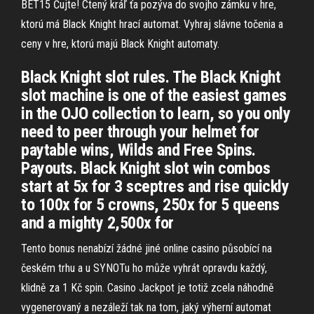
BET15 Čujte! Ctený kráľ ťa pozýva do svojho zámku v hre,
ktorú má Black Knight hrací automat. Vyhraj slávne točenia a
ceny v hre, ktorú majú Black Knight automaty.
Black Knight slot rules. The Black Knight
slot machine is one of the easiest games
in the OJO collection to learn, so you only
need to peer through your helmet for
paytable wins, Wilds and Free Spins.
Payouts. Black Knight slot win combos
start at 5x for 3 sceptres and rise quickly
to 100x for 5 crowns, 250x for 5 queens
and a mighty 2,500x for
Tento bonus nenabízí žádné jiné online casino působící na
českém trhu a u SYNOTu ho může vyhrát opravdu každý,
klidně za 1 Kč spin. Casino Jackpot je totiž zcela náhodně
vygenerovaný a nezáleží tak na tom, jaký výherní automat