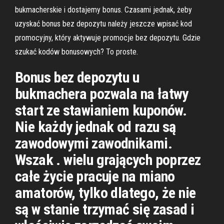
bukmacherskie i dostajemy bonus. Czasami jednak, żeby
uzyskać bonus bez depozytu należy jeszcze wpisać kod
promocyjny, który aktywuje promocje bez depozytu. Gdzie
szukać kodów bonusowych? To proste.
Bonus bez depozytu u
bukmachera pozwala na łatwy
start ze stawianiem kuponów.
Nie każdy jednak od razu są
zawodowymi zawodnikami.
Wszak . wielu grających poprzez
całe życie pracuje na miano
amatorów, tylko dlatego, że nie
są w stanie trzymać się zasad i