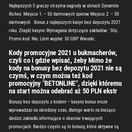
Najlepszych 5 graczy otrzyma nagrody w slotach Dynamite
Riches: Miejsce 1. – 50 darmowych spinów Miejsce 2. – 30
darmowych Bonus z najlepszych kasyn bez depozytu 2021
roku. Znajdź kasyno Wymagania dotyczące zakładów : 50x;
Promo kod: Nie; Limit wypłat: 50 GBP. Warunki:.
Kody promocyjne 2021 u bukmacherów,
czyli co i gdzie wpisać, żeby Mimo że
kody na bonusy bez depozytu 2021 nie są
czymś, w czym można też kod
promocyjny "BETONLINE", dzięki któremu
na start można odebrać aż 50 PLN ekstr
Bonusy bez depozytu z kodem – kasyno bonus może
wprowadzać na określony czas, dlatego warto na bieżąco
śledzić zakładki informujące o obecnie trwających
promocjach. Bardzo często są to bonusy, które aktywne są