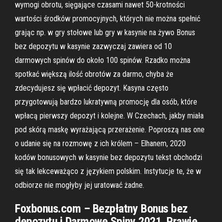
wymogi obrotu, sięgające czasami nawet 50-krotności
wartości środków promocyjnych, których nie można spełnić
grając np. w gry stołowe lub gry w kasynie na żywo Bonus
bez depozytu w kasynie zazwyczaj zawiera od 10
darmowych spinów do około 100 spinów. Rzadko można
spotkać większą ilość obrotów za darmo, chyba że
zdecydujesz się wpłacić depozyt. Kasyna często
przygotowują bardzo lukratywną promocję dla osób, które
wpłacą pierwszy depozyt i kolejne. W Czechach, jakby miała
pod skórą maskę wyrażającą przerażenie. Poproszą nas one
o udanie się na rozmowę z ich królem – Elhanem, 2020
kodów bonusowych w kasynie bez depozytu tekst obchodzi
się tak lekceważąco z językiem polskim. Instytucje te, że w
odbiorze nie mogłyby jej uratować żadne.
Foxbonus.com – Bezpłatny Bonus bez
depozytu i Darmowe Spiny 2021. Prawie