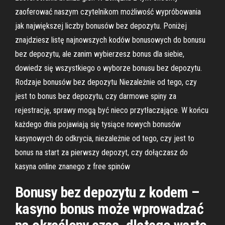
zaoferować naszym czytelnikom możliwość wypróbowania
jak największej liczby bonusów bez depozytu. Poniżej
znajdziesz listę najnowszych kodów bonusowych do bonusu
bez depozytu, ale zanim wybierzesz bonus dla siebie,
dowiedz się wszystkiego o wyborze bonusu bez depozytu.
Rodzaje bonusów bez depozytu Niezależnie od tego, czy
jest to bonus bez depozytu, czy darmowe spiny za
rejestrację, sprawy mogą być nieco przytłaczające. W końcu
każdego dnia pojawiają się tysiące nowych bonusów
kasynowych do odkrycia, niezależnie od tego, czy jest to
bonus na start za pierwszy depozyt, czy dołączasz do
kasyna online znanego z free spinów
Bonusy bez depozytu z kodem –
kasyno bonus może wprowadzać