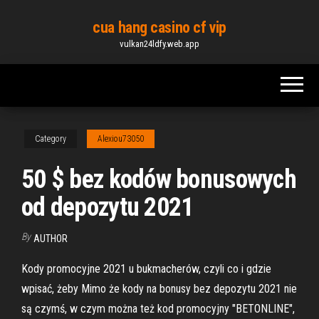
Skip
cua hang casino cf vip
to
vulkan24ldfy.web.app
the
content
Category
Alexiou73050
50 $ bez kodów bonusowych
od depozytu 2021
By
AUTHOR
Kody promocyjne 2021 u bukmacherów, czyli co i gdzie
wpisać, żeby Mimo że kody na bonusy bez depozytu 2021 nie
są czymś, w czym można też kod promocyjny "BETONLINE",