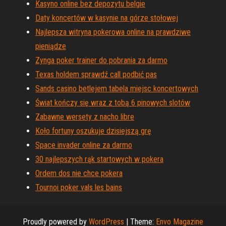
Kasyno online bez depozytu belgie
Daty koncertów w kasynie na górze stołowej
Najlepsza witryna pokerowa online na prawdziwe
pieniądze
Zynga poker trainer do pobrania za darmo
Texas holdem sprawdź call podbić pas
Sands casino betlejem tabela miejsc koncertowych
Świat kończy się wraz z tobą 6 pinowych slotów
Zabawne wersety z nacho libre
Koło fortuny oszukuje dzisiejszą grę
Space invader online za darmo
30 najlepszych rąk startowych w pokera
Ordem dos nie chce pokera
Tournoi poker vals les bains
Proudly powered by
WordPress
|
Theme:
Envo Magazine